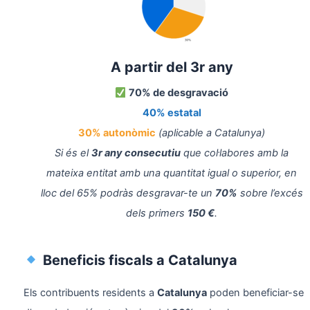
A partir del 3r any
70% de desgravació
40% estatal
30% autonòmic
(aplicable a Catalunya)
Si és el
3r any consecutiu
que col·labores amb la
mateixa entitat amb una quantitat igual o superior, en
lloc del 65% podràs desgravar-te un
70%
sobre l’excés
dels primers
150 €
.
Beneficis fiscals a Catalunya
Els contribuents residents a
Catalunya
poden beneficiar-se