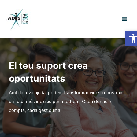
Vés
al
contingut
Main
Obre 
Men
El teu suport crea
oportunitats
Amb la teva ajuda, podem transformar vides i construir
un futur més inclusiu per a tothom. Cada donació
compta, cada gest suma.