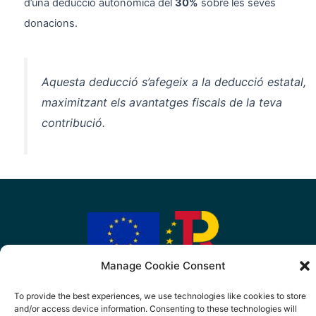
d’una deducció autonòmica del
30%
sobre les seves
donacions.
Aquesta deducció s’afegeix a la deducció estatal,
maximitzant els avantatges fiscals de la teva
contribució.
Manage Cookie Consent
Finançat per la Unió Europea -
NextGenerationEU
To provide the best experiences, we use technologies like cookies to store
Política de privacitat
and/or access device information. Consenting to these technologies will